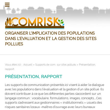
Aller
au
Comrisk
Conditions
Etat
Glossaire
Guide
Liens
Mentions
Réalisation
Réalisation
Supports
Visionner
Enquête
Présentation,
Sommaire
Sondage
FAQ
Plan
Préconisations
Présentation,
Sommaire
Documents
Pour
Pour
Réalisation
Brochures
Diapos
Présentation,
Supports
contenu
d’utilisation
de
et
légales
de
de
de
les
sur
rapport
du
perception
d’implication
rapport
du
sur
aller
aller
de
et
rapport
d’événements
l’art
docs
l’étude
l’étude
com.
animations
cas
rapport
des
guide
la
plus
plus
l’étude
poster
utiles
sur
sols
concertation
loin…
loin…
sites
pollués
pollués
ORGANISER L'IMPLICATION DES POPULATIONS
DANS L'EVALUATION ET LA GESTION DES SITES
POLLUES
Vous êtes ici :
»
»
Présentation,
Accueil
Supports de com. sur sites pollués
rapport
PRÉSENTATION, RAPPORT
Les supports de communication présentés ici visent à aider le dialogue
avec les populations dans l’évaluation et la gestion d’un site pollué. Ils
doivent contribuer à ce que les différentes parties s’accordent sur un
langage commun : vocabulaire, formulations, images, concepts,…Ces
supports s’adressent aux gestionnaires « institutionnels » usuels des
risques sanitaires locaux -maîtres d’ouvrage avec leurs bureaux