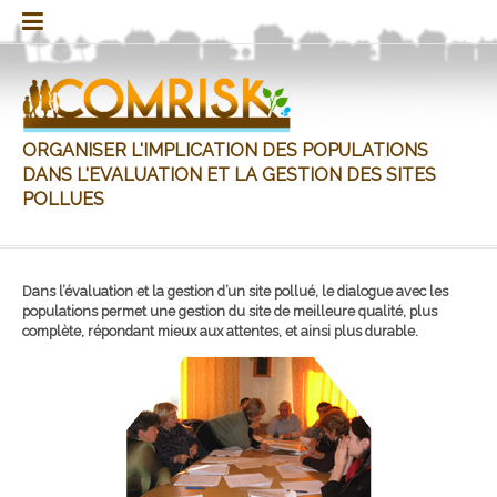
Aller
au
Comrisk
Conditions
Etat
Glossaire
Guide
Liens
Mentions
Réalisation
Réalisation
Supports
Visionner
Enquête
Présentation,
Sommaire
Sondage
FAQ
Plan
Préconisations
Présentation,
Sommaire
Documents
Pour
Pour
Réalisation
Brochures
Diapos
Présentation,
Supports
contenu
d’utilisation
de
et
légales
de
de
de
les
sur
rapport
du
perception
d’implication
rapport
du
sur
aller
aller
de
et
rapport
d’événements
l’art
docs
l’étude
l’étude
com.
animations
cas
rapport
des
guide
la
plus
plus
l’étude
poster
utiles
sur
sols
concertation
loin…
loin…
sites
pollués
pollués
ORGANISER L'IMPLICATION DES POPULATIONS
DANS L'EVALUATION ET LA GESTION DES SITES
POLLUES
Dans l’évaluation et la gestion d’un site pollué, le dialogue avec les
populations permet une gestion du site de meilleure qualité, plus
complète, répondant mieux aux attentes, et ainsi plus durable.